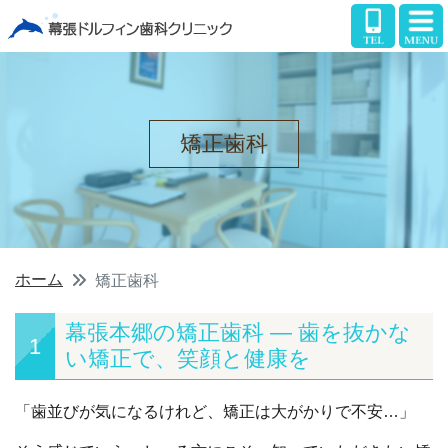
矯正歯科
ホーム
矯正歯科
幕張本郷の矯正歯科 — 歯を抜かな
1
い矯正で、笑顔と健康を
「歯並びが気になるけれど、矯正は大がかりで不安…」