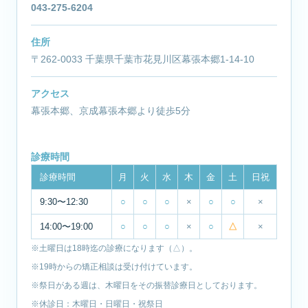
043-275-6204
住所
〒262-0033 千葉県千葉市花見川区幕張本郷1-14-10
アクセス
幕張本郷、京成幕張本郷より徒歩5分
診療時間
診療時間
月
火
水
木
金
土
日祝
9:30〜12:30
○
○
○
×
○
○
×
14:00〜19:00
○
○
○
×
○
△
×
※土曜日は18時迄の診療になります（△）。
※19時からの矯正相談は受け付けています。
※祭日がある週は、木曜日をその振替診療日としております。
※休診日：木曜日・日曜日・祝祭日