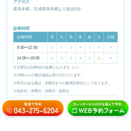
アクセス
幕張本郷、京成幕張本郷より徒歩5分
診療時間
診療時間
月
火
水
木
金
土
日祝
9:30〜12:30
○
○
○
×
○
○
×
14:00〜19:00
○
○
○
×
○
△
×
※土曜日は18時迄の診療になります（△）。
※19時からの矯正相談は受け付けています。
※祭日がある週は、木曜日をその振替診療日としております。
※休診日：木曜日・日曜日・祝祭日