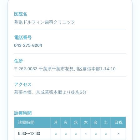
医院名
幕張ドルフィン歯科クリニック
電話番号
043-275-6204
住所
〒262-0033 千葉県千葉市花見川区幕張本郷1-14-10
アクセス
幕張本郷、京成幕張本郷より徒歩5分
診療時間
診療時間
月
火
水
木
金
土
日祝
9:30〜12:30
○
○
○
×
○
○
×