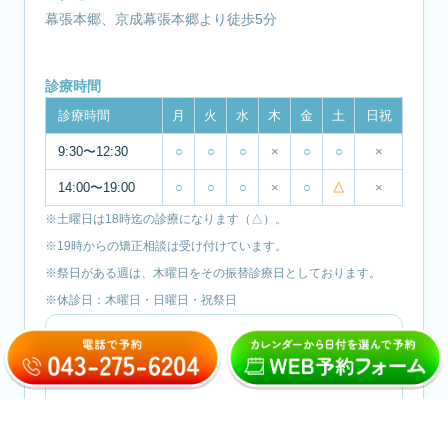
幕張本郷、京成幕張本郷より徒歩5分
診療時間
診療時間
月
火
水
木
金
土
日祝
9:30〜12:30
○
○
○
×
○
○
×
14:00〜19:00
○
○
○
×
○
△
×
※土曜日は18時迄の診療になります（△）。
※19時からの矯正相談は受け付けています。
※祭日がある週は、木曜日をその振替診療日としております。
※休診日：木曜日・日曜日・祝祭日