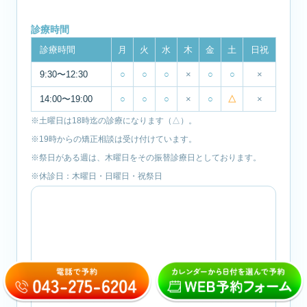
診療時間
診療時間
月
火
水
木
金
土
日祝
9:30〜12:30
○
○
○
×
○
○
×
14:00〜19:00
○
○
○
×
○
△
×
※土曜日は18時迄の診療になります（△）。
※19時からの矯正相談は受け付けています。
※祭日がある週は、木曜日をその振替診療日としております。
※休診日：木曜日・日曜日・祝祭日