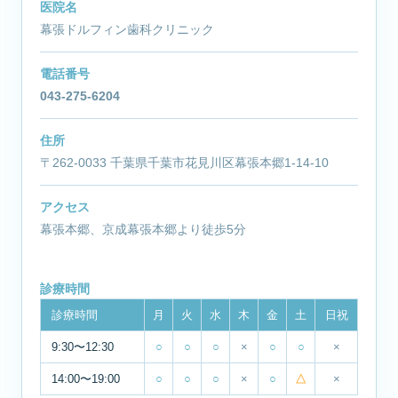
医院名
幕張ドルフィン歯科クリニック
電話番号
043-275-6204
住所
〒262-0033 千葉県千葉市花見川区幕張本郷1-14-10
アクセス
幕張本郷、京成幕張本郷より徒歩5分
診療時間
診療時間
月
火
水
木
金
土
日祝
9:30〜12:30
○
○
○
×
○
○
×
14:00〜19:00
○
○
○
×
○
△
×