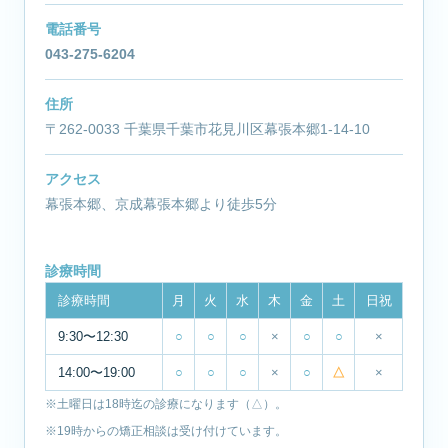
電話番号
043-275-6204
住所
〒262-0033 千葉県千葉市花見川区幕張本郷1-14-10
アクセス
幕張本郷、京成幕張本郷より徒歩5分
診療時間
診療時間
月
火
水
木
金
土
日祝
9:30〜12:30
○
○
○
×
○
○
×
14:00〜19:00
○
○
○
×
○
△
×
※土曜日は18時迄の診療になります（△）。
※19時からの矯正相談は受け付けています。