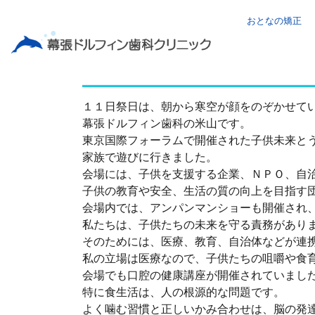
おとなの矯正
子供の未来
１１日祭日は、朝から寒空が顔をのぞかせて
幕張ドルフィン歯科の米山です。
東京国際フォーラムで開催された子供未来と
家族で遊びに行きました。
会場には、子供を支援する企業、ＮＰＯ、自
子供の教育や安全、生活の質の向上を目指す
会場内では、アンパンマンショーも開催され
私たちは、子供たちの未来を守る責務があり
そのためには、医療、教育、自治体などが連
私の立場は医療なので、子供たちの咀嚼や食
会場でも口腔の健康講座が開催されていまし
特に食生活は、人の根源的な問題です。
よく噛む習慣と正しいかみ合わせは、脳の発