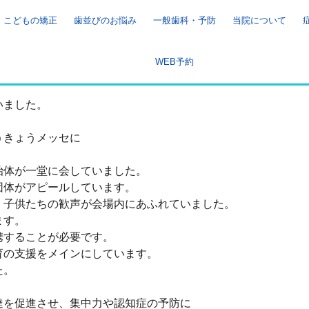
こどもの矯正
歯並びのお悩み
一般歯科・予防
当院について
WEB予約
いました。
うきょうメッセに
治体が一堂に会していました。
団体がアピールしています。
、子供たちの歓声が会場内にあふれていました。
ます。
携することが必要です。
育の支援をメインにしています。
た。
達を促進させ、集中力や認知症の予防に