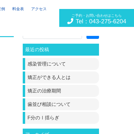
症例
料金表
アクセス
ご予約・お問い合わせはこちら
Tel：043-275-6204
Search
最近の投稿
感染管理について
矯正ができる人とは
矯正の治療期間
歯並び相談について
F分のⅠ揺らぎ