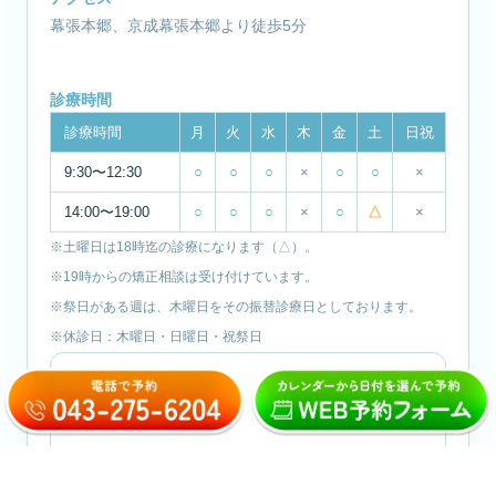
幕張本郷、京成幕張本郷より徒歩5分
診療時間
診療時間
月
火
水
木
金
土
日祝
9:30〜12:30
○
○
○
×
○
○
×
14:00〜19:00
○
○
○
×
○
△
×
※土曜日は18時迄の診療になります（△）。
※19時からの矯正相談は受け付けています。
※祭日がある週は、木曜日をその振替診療日としております。
※休診日：木曜日・日曜日・祝祭日