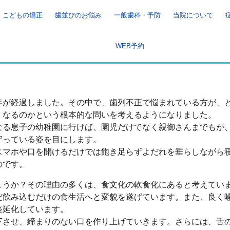
こどもの矯正
歯並びのお悩み
一般歯科・予防
当院について
WEB予約
年が経過しました。その中で、歯列不正で悩まれている方が、
くなるのかという根本的な問いを考えるようになりました。
なる息子の幼稚園に行けば、園児だけでなく親御さんまでもが
守っている姿を目にします。
スマホや口を開けるだけでは飽き足らずよだれを垂らしながら
のです。
ょうか？その理由の多くは、食文化の軟食化にあると考えてい
だ飲み込むだけの食生活へと変貌を遂げています。また、良く
蔓延化しています。
下させ、締まりのない口を作り上げていきます。さらには、舌