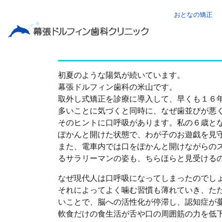
おとなの矯正
歯列不正の原因
初夏のような陽気が続いています。
幕張ドルフィン歯科の米山です。
取外し式矯正を診療に導入して、早くも１６
多いことに気づくと同時に、なぜ歯並びが悪
そのヒントに口呼吸があります。私の６歳と
ぽかんと開けた状態で、わが子のお遊戯を見
また、電車内では口をぽかんと開けながらの
るサラリーマンの姿も、ちらほらと見受ける
なぜ現代人は口呼吸になってしまったのでし
それによってよく噛む習慣も薄れていき、た
いことで、脳への活性化が停滞し、認知症が
軟食だけの食生活が舌や口の周囲筋の力を低