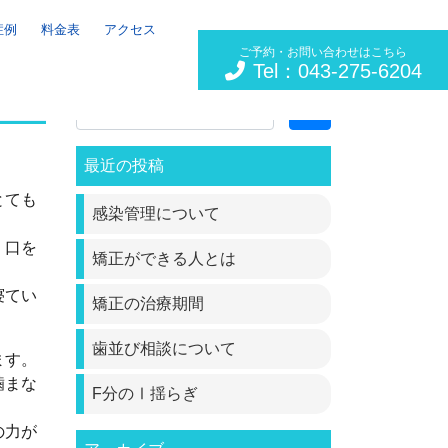
症例
料金表
アクセス
ご予約・お問い合わせはこちら
Tel：043-275-6204
Search
最近の投稿
とても
感染管理について
、口を
矯正ができる人とは
寝てい
矯正の治療期間
歯並び相談について
ます。
噛まな
F分のⅠ揺らぎ
の力が