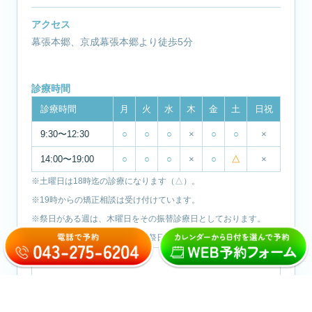
アクセス
幕張本郷、京成幕張本郷より徒歩5分
診療時間
診療時間
月
火
水
木
金
土
日祝
9:30〜12:30
○
○
○
×
○
○
×
14:00〜19:00
○
○
○
×
○
△
×
※土曜日は18時迄の診療になります（△）。
※19時からの矯正相談は受け付けています。
※祭日がある週は、木曜日をその振替診療日としております。
※休診日：木曜日・日曜日・祝祭日