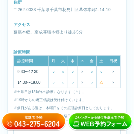
住所
〒262-0033 千葉県千葉市花見川区幕張本郷1-14-10
アクセス
幕張本郷、京成幕張本郷より徒歩5分
診療時間
診療時間
月
火
水
木
金
土
日祝
9:30〜12:30
○
○
○
×
○
○
×
14:00〜19:00
○
○
○
×
○
△
×
※土曜日は18時迄の診療になります（△）。
※19時からの矯正相談は受け付けています。
※祭日がある週は、木曜日をその振替診療日としております。
※休診日：木曜日・日曜日・祝祭日