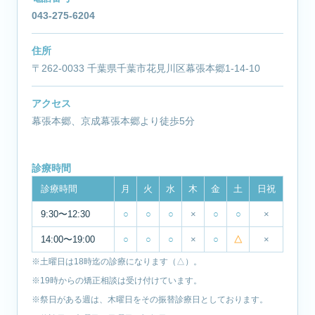
043-275-6204
住所
〒262-0033 千葉県千葉市花見川区幕張本郷1-14-10
アクセス
幕張本郷、京成幕張本郷より徒歩5分
診療時間
診療時間
月
火
水
木
金
土
日祝
9:30〜12:30
○
○
○
×
○
○
×
14:00〜19:00
○
○
○
×
○
△
×
※土曜日は18時迄の診療になります（△）。
※19時からの矯正相談は受け付けています。
※祭日がある週は、木曜日をその振替診療日としております。