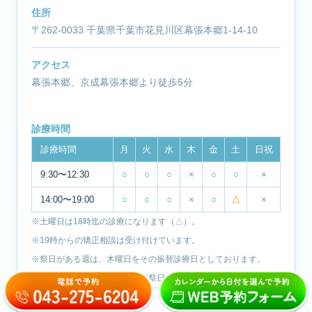
住所
〒262-0033 千葉県千葉市花見川区幕張本郷1-14-10
アクセス
幕張本郷、京成幕張本郷より徒歩5分
診療時間
診療時間
月
火
水
木
金
土
日祝
9:30〜12:30
○
○
○
×
○
○
×
14:00〜19:00
○
○
○
×
○
△
×
※土曜日は18時迄の診療になります（△）。
※19時からの矯正相談は受け付けています。
※祭日がある週は、木曜日をその振替診療日としております。
※休診日：木曜日・日曜日・祝祭日