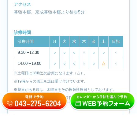
アクセス
幕張本郷、京成幕張本郷より徒歩5分
診療時間
診療時間
月
火
水
木
金
土
日祝
9:30〜12:30
○
○
○
×
○
○
×
14:00〜19:00
○
○
○
×
○
△
×
※土曜日は18時迄の診療になります（△）。
※19時からの矯正相談は受け付けています。
※祭日がある週は、木曜日をその振替診療日としております。
※休診日：木曜日・日曜日・祝祭日