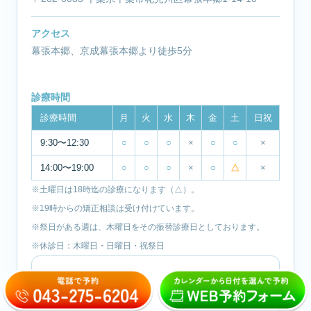
アクセス
幕張本郷、京成幕張本郷より徒歩5分
診療時間
診療時間
月
火
水
木
金
土
日祝
9:30〜12:30
○
○
○
×
○
○
×
14:00〜19:00
○
○
○
×
○
△
×
※土曜日は18時迄の診療になります（△）。
※19時からの矯正相談は受け付けています。
※祭日がある週は、木曜日をその振替診療日としております。
※休診日：木曜日・日曜日・祝祭日