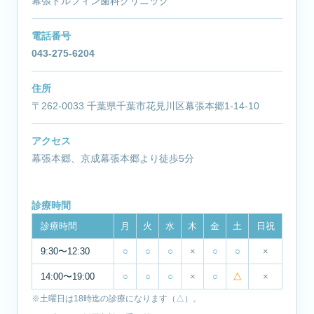
幕張ドルフィン歯科クリニック
電話番号
043-275-6204
住所
〒262-0033 千葉県千葉市花見川区幕張本郷1-14-10
アクセス
幕張本郷、京成幕張本郷より徒歩5分
診療時間
診療時間
月
火
水
木
金
土
日祝
9:30〜12:30
○
○
○
×
○
○
×
14:00〜19:00
○
○
○
×
○
△
×
※土曜日は18時迄の診療になります（△）。