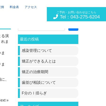
症例
料金表
アクセス
ご予約・お問い合わせはこちら
Tel：043-275-6204
Search
よる演
最近の投稿
くれま
感染管理について
いま
矯正ができる人とは
りま
矯正の治療期間
籍に、
歯並び相談について
。
F分のⅠ揺らぎ
ext »