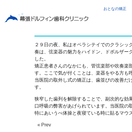
おとなの矯正
音楽と呼吸
２９日の夜、私はオペラシテイでのクラシッ
奏は、弦楽器の魅力をハイドン、ドボルザー
した。
矯正患者さんのなかにも、管弦楽部や吹奏楽
す。ここで気が付くことは、楽器をやる方も
当医院の取外し式の矯正は、歯並びの改善だ
す。
狭窄した歯列を解除することで、副次的な効
口呼吸の弊害があげられています。当医院の
特にあいうべ体操と夜寝ている時に貼るマウ
« Prev