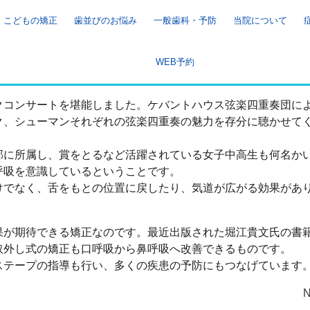
こどもの矯正
歯並びのお悩み
一般歯科・予防
当院について
WEB予約
クコンサートを堪能しました。ケバントハウス弦楽四重奏団に
ク、シューマンそれぞれの弦楽四重奏の魅力を存分に聴かせて
部に所属し、賞をとるなど活躍されている女子中高生も何名か
呼吸を意識しているということです。
けでなく、舌をもとの位置に戻したり、気道が広がる効果があ
果が期待できる矯正なのです。最近出版された堀江貴文氏の書
取外し式の矯正も口呼吸から鼻呼吸へ改善できるものです。
ステープの指導も行い、多くの疾患の予防にもつなげています
N