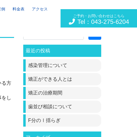
症例
料金表
アクセス
ご予約・お問い合わせはこちら
Tel：043-275-6204
Search
最近の投稿
感染管理について
矯正ができる人とは
いる方
矯正の治療期間
事をし
歯並び相談について
。
F分のⅠ揺らぎ