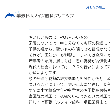
おとなの矯正
顎の発達
おいしいものは、やわらかいもの。
栄養については、申し分なくても顎の発達に
子供の頃から、硬いものを噛ませる習慣がな
それが、歯並びにも影響し、しいては全身に
若年者の頭痛、肩こりは、悪い姿勢が習慣化
現代の社会においては、ＰＣの普及によって
が多いようです。
顎の発達と姿勢の維持機能も相関性があり、
つけることによって、顎が正常に発達し、姿
すでに小学校高学年や中学生のお子様をお持
当医院の矯正は、夜寝ているときだけの矯正
詳しくは幕張ドルフィン歯科 矯正歯科まで