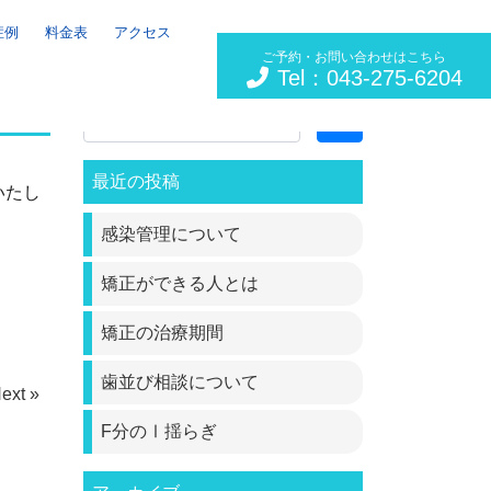
症例
料金表
アクセス
ご予約・お問い合わせはこちら
Tel：043-275-6204
Search
最近の投稿
いたし
感染管理について
矯正ができる人とは
矯正の治療期間
歯並び相談について
ext »
F分のⅠ揺らぎ