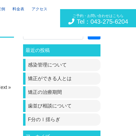
症例
料金表
アクセス
ご予約・お問い合わせはこちら
Tel：043-275-6204
Search
最近の投稿
感染管理について
矯正ができる人とは
ext »
矯正の治療期間
歯並び相談について
F分のⅠ揺らぎ