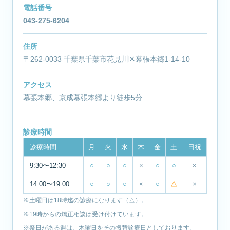
電話番号
043-275-6204
住所
〒262-0033 千葉県千葉市花見川区幕張本郷1-14-10
アクセス
幕張本郷、京成幕張本郷より徒歩5分
診療時間
診療時間
月
火
水
木
金
土
日祝
9:30〜12:30
○
○
○
×
○
○
×
14:00〜19:00
○
○
○
×
○
△
×
※土曜日は18時迄の診療になります（△）。
※19時からの矯正相談は受け付けています。
※祭日がある週は、木曜日をその振替診療日としております。