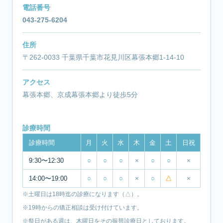
電話番号
043-275-6204
住所
〒262-0033 千葉県千葉市花見川区幕張本郷1-14-10
アクセス
幕張本郷、京成幕張本郷より徒歩5分
診療時間
診療時間
月
火
水
木
金
土
日祝
9:30〜12:30
○
○
○
×
○
○
×
14:00〜19:00
○
○
○
×
○
△
×
※土曜日は18時迄の診療になります（△）。
※19時からの矯正相談は受け付けています。
※祭日がある週は、木曜日をその振替診療日としております。