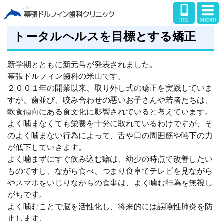
トータルヘルスを目標とする矯正
新学期とともに新元号が発表されました。
幕張ドルフィン歯科の米山です。
２００１年の開業以来、取り外し式の矯正を実践していま
すが、歯並び、咬み合わせの悪いお子さんや若者たちは、
軟食傾向にある食文化に影響されていると考えています。
よく噛まなくても栄養を十分に取れているわけですが、そ
のよく噛まない行為によって、舌や口の周囲筋や嚥下の力
が低下していきます。
よく噛まずにすぐ飲み込む癖は、幼少の時点で改善したい
ものですし、ながら食べ、つまり食卓でテレビを見ながら
やスマホをいじりながらの食事は、よく噛む行為を無視し
がちです。
よく噛むことで脳を活性化し、将来的には誤嚥性肺炎を防
止します。