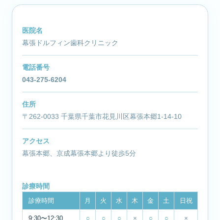
医院名
幕張ドルフィン歯科クリニック
電話番号
043-275-6204
住所
〒262-0033 千葉県千葉市花見川区幕張本郷1-14-10
アクセス
幕張本郷、京成幕張本郷より徒歩5分
診療時間
診療時間
月
火
水
木
金
土
日祝
9:30〜12:30
○
○
○
×
○
○
×