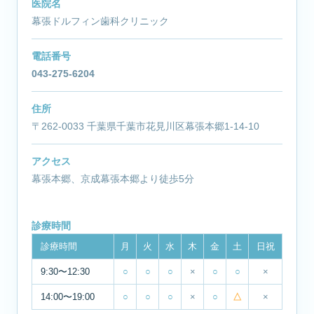
医院名
幕張ドルフィン歯科クリニック
電話番号
043-275-6204
住所
〒262-0033 千葉県千葉市花見川区幕張本郷1-14-10
アクセス
幕張本郷、京成幕張本郷より徒歩5分
診療時間
診療時間
月
火
水
木
金
土
日祝
9:30〜12:30
○
○
○
×
○
○
×
14:00〜19:00
○
○
○
×
○
△
×