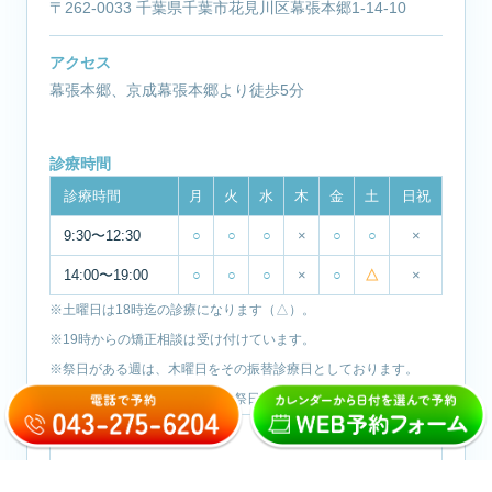
〒262-0033 千葉県千葉市花見川区幕張本郷1-14-10
アクセス
幕張本郷、京成幕張本郷より徒歩5分
診療時間
診療時間
月
火
水
木
金
土
日祝
9:30〜12:30
○
○
○
×
○
○
×
14:00〜19:00
○
○
○
×
○
△
×
※土曜日は18時迄の診療になります（△）。
※19時からの矯正相談は受け付けています。
※祭日がある週は、木曜日をその振替診療日としております。
※休診日：木曜日・日曜日・祝祭日