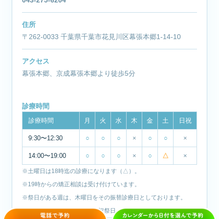
043-275-6204
住所
〒262-0033 千葉県千葉市花見川区幕張本郷1-14-10
アクセス
幕張本郷、京成幕張本郷より徒歩5分
診療時間
診療時間
月
火
水
木
金
土
日祝
9:30〜12:30
○
○
○
×
○
○
×
14:00〜19:00
○
○
○
×
○
△
×
※土曜日は18時迄の診療になります（△）。
※19時からの矯正相談は受け付けています。
※祭日がある週は、木曜日をその振替診療日としております。
※休診日：木曜日・日曜日・祝祭日