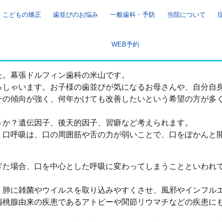
こどもの矯正
歯並びのお悩み
一般歯科・予防
当院について
WEB予約
た。幕張ドルフィン歯科の米山です。
っしゃいます。お子様の歯並びが気になるお母さんや、自分自
その傾向が強く、何年かけても改善したいという希望の方が多
うか？遺伝因子、後天的因子、習癖など考えられます。
。口呼吸は、口の周囲筋や舌の力が弱いことで、口をぽかんと
ぎた場合、口を中心とした呼吸に変わってしまうことといわれ
、肺に雑菌やウイルスを取り込みやすくさせ、風邪やインフル
扁桃腺由来の疾患であるアトピーや関節リウマチなどの疾患に