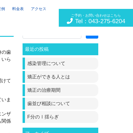
症例
料金表
アクセス
ご予約・お問い合わせはこちら
Tel：043-275-6204
Search
最近の投稿
身の歯
くいら
感染管理について
矯正ができる人とは
開けて
矯正の治療期間
ていま
歯並び相談について
エンザ
F分のⅠ揺らぎ
も関係