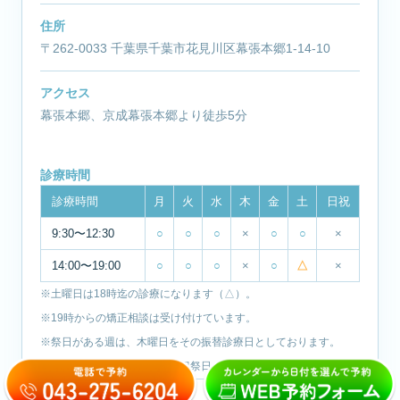
住所
〒262-0033 千葉県千葉市花見川区幕張本郷1-14-10
アクセス
幕張本郷、京成幕張本郷より徒歩5分
診療時間
診療時間
月
火
水
木
金
土
日祝
9:30〜12:30
○
○
○
×
○
○
×
14:00〜19:00
○
○
○
×
○
△
×
※土曜日は18時迄の診療になります（△）。
※19時からの矯正相談は受け付けています。
※祭日がある週は、木曜日をその振替診療日としております。
※休診日：木曜日・日曜日・祝祭日