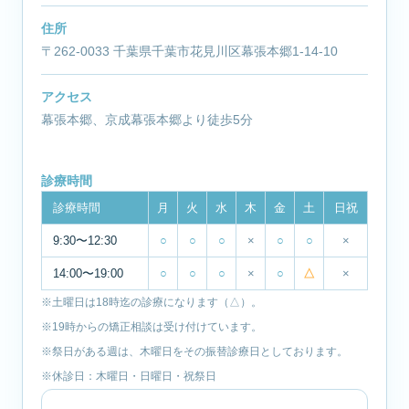
住所
〒262-0033 千葉県千葉市花見川区幕張本郷1-14-10
アクセス
幕張本郷、京成幕張本郷より徒歩5分
診療時間
診療時間
月
火
水
木
金
土
日祝
9:30〜12:30
○
○
○
×
○
○
×
14:00〜19:00
○
○
○
×
○
△
×
※土曜日は18時迄の診療になります（△）。
※19時からの矯正相談は受け付けています。
※祭日がある週は、木曜日をその振替診療日としております。
※休診日：木曜日・日曜日・祝祭日