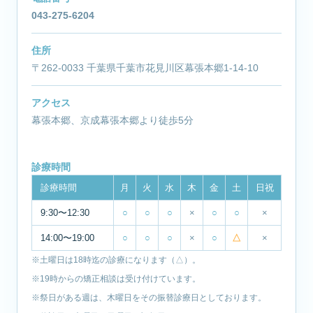
043-275-6204
住所
〒262-0033 千葉県千葉市花見川区幕張本郷1-14-10
アクセス
幕張本郷、京成幕張本郷より徒歩5分
診療時間
診療時間
月
火
水
木
金
土
日祝
9:30〜12:30
○
○
○
×
○
○
×
14:00〜19:00
○
○
○
×
○
△
×
※土曜日は18時迄の診療になります（△）。
※19時からの矯正相談は受け付けています。
※祭日がある週は、木曜日をその振替診療日としております。