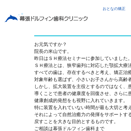
おとなの矯正
ＳＨ療法の神髄
お元気ですか？
院長の米山です。
昨日はＳＨ療法セミナーに参加していました
ＳＨ療法とは、狭窄歯列に対応した顎拡大療
すべての歯は、存在するべきと考え、矯正治
対象年齢も選ばず、小さいお子さんから高齢
しかし、拡大装置を主役とするのではなく、
導くことで患者の健康度を回復させ、さらに
健康創成的発想をも視野に入れていきます。
特に装置を入れていない時間が最も大切と考
それによって自然治癒力の発揮をサポートす
戻すことを大きな目的とするものです。
ご相談は幕張ドルフィン歯科まで