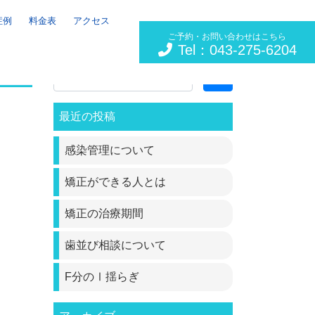
症例
料金表
アクセス
ご予約・お問い合わせはこちら
Tel：043-275-6204
Search
最近の投稿
感染管理について
矯正ができる人とは
矯正の治療期間
歯並び相談について
F分のⅠ揺らぎ